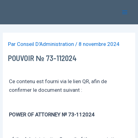
Aller
Mai
au
Men
contenu
Par
Conseil D'Administration
/
8 novembre 2024
POUVOIR № 73-112024
Ce contenu est fourni via le lien QR, afin de
confirmer le document suivant :
POWER OF ATTORNEY № 73-112024