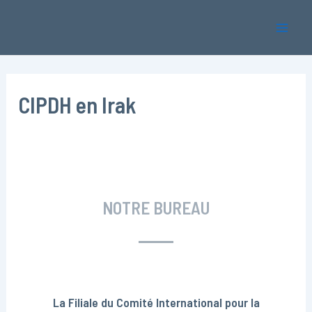
Aller
Mai
au
Men
contenu
CIPDH en Irak
NOTRE BUREAU
La Filiale du Comité International pour la