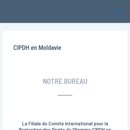
Aller
Mai
au
Men
contenu
CIPDH en Moldavie
NOTRE BUREAU
La Filiale du Comité International pour la
Protection des Droits de l’Homme CIPDH en