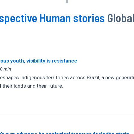
rspective Human stories
Globa
ous youth, visibility is resistance
00 min
shapes Indigenous territories across Brazil, a new generatio
their lands and their future.
s own odyssey: An ecological treasure feels the strain