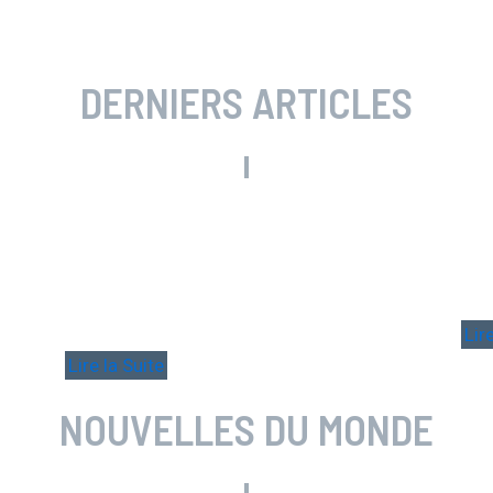
DERNIERS ARTICLES
té
Message du Président Gérard
Dé
Salvato
18
31 décembre 2025
Lir
Lire la Suite
NOUVELLES DU MONDE