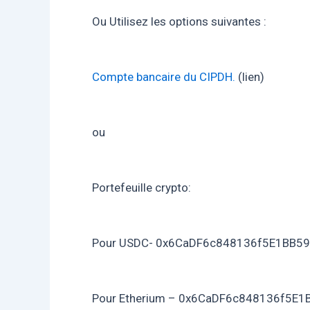
Ou Utilisez les options suivantes :
Compte bancaire du CIPDH.
(lien)
ou
Portefeuille crypto:
Pour USDС- 0x6CaDF6c848136f5E1BB5
Pour Etherium – 0x6CaDF6c848136f5E