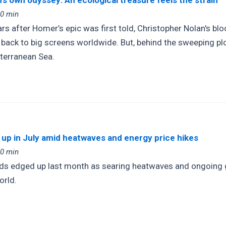
00 min
rs after Homer’s epic was first told, Christopher Nolan's bl
 back to big screens worldwide. But, behind the sweeping pl
iterranean Sea.
up in July amid heatwaves and energy price hikes
00 min
ds edged up last month as searing heatwaves and ongoing g
orld.