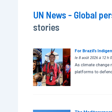
UN News - Global pe
stories
For Brazil’s Indigen
le 8 août 2026 à 12 h 
As climate change re
platforms to defend 
The Mediterranean’