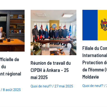
Filiale du Co
International
icielle de
Protection d
Réunion de travail du
 du
de l’Homme (
CIPDH à Ankara – 25
nt régional
Moldavie
mai 2025
Quoi de neuf?
/
Quoi de neuf?
/
27 mai 2025
/
8 août 2025