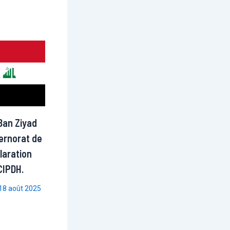
Ban Ziyad
ernorat de
laration
 CIPDH.
18 août 2025