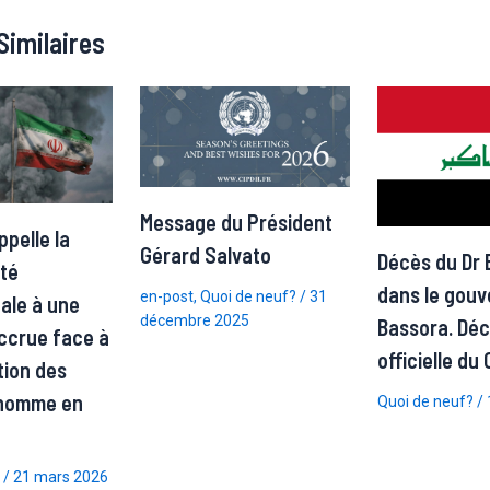
Similaires
Message du Président
pelle la
Gérard Salvato
Décès du Dr 
té
dans le gouv
en-post
,
Quoi de neuf?
/
31
nale à une
décembre 2025
Bassora. Déc
accrue face à
officielle du
tion des
l’homme en
Quoi de neuf?
/
/
21 mars 2026