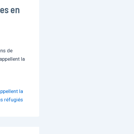
es en
ons de
appellent la
ppellent la
s réfugiés