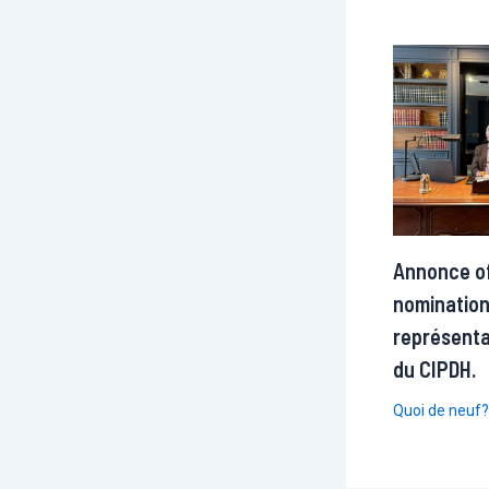
Annonce off
nomination
représenta
du CIPDH.
Quoi de neuf?