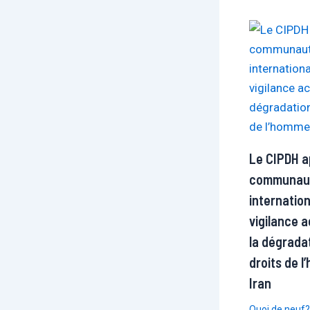
Le CIPDH ap
communau
internatio
vigilance 
la dégrada
droits de 
Iran
Quoi de neuf?