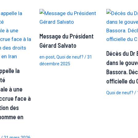
Message du Président
Gérard Salvato
Décès du Dr 
en-post
,
Quoi de neuf?
/
31
dans le gouv
décembre 2025
pelle la
Bassora. Déc
té
officielle du
nale à une
Quoi de neuf?
/
accrue face à
tion des
l’homme en
/
21 mars 2026