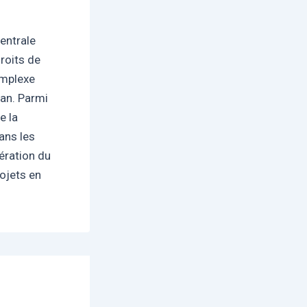
entrale
roits de
omplexe
an. Parmi
e la
ans les
pération du
ojets en