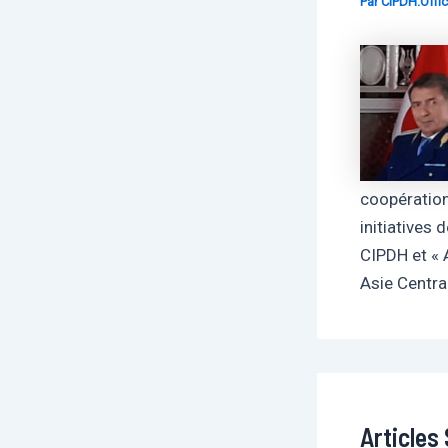
Par
CIPDH.Offic
coopération
initiatives 
CIPDH et « 
Asie Centr
Articles 