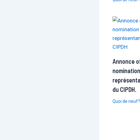
Annonce off
nomination
représenta
du CIPDH.
Quoi de neuf?