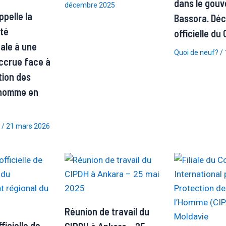
dans le gouv
décembre 2025
pelle la
Bassora. Déc
té
officielle du
nale à une
Quoi de neuf?
/
accrue face à
tion des
l’homme en
/
21 mars 2026
Réunion de travail du
icielle de