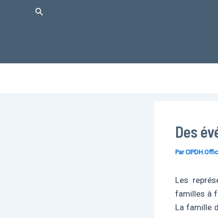
Aller
Rechercher
au
contenu
Des év
Par
CIPDH.Offic
Les représ
familles à 
La famille 