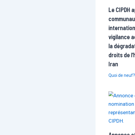
Le CIPDH ap
communau
internatio
vigilance 
la dégrada
droits de 
Iran
Quoi de neuf?
Annonce off