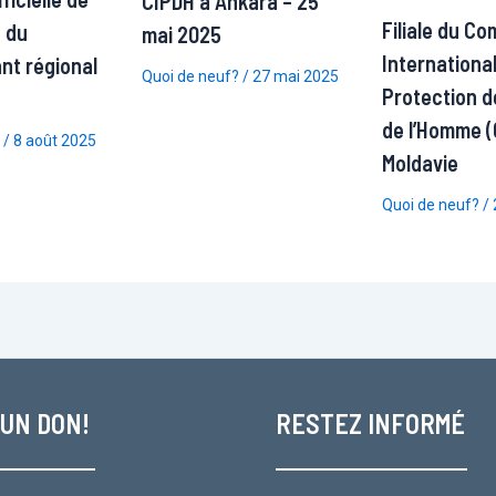
CIPDH à Ankara – 25
Filiale du Co
 du
mai 2025
International
nt régional
Quoi de neuf?
/
27 mai 2025
Protection d
de l’Homme (
/
8 août 2025
Moldavie
Quoi de neuf?
/
 UN DON!
RESTEZ INFORMÉ