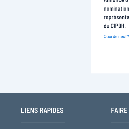
nomination
représenta
du CIPDH.
Quoi de neuf?
LIENS RAPIDES
FAIRE