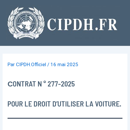
Aller
au
contenu
Par
CIPDH.Officiel
/
16 mai 2025
СONTRAT N ° 277-2025
POUR LE DROIT D’UTILISER LA VOITURE.