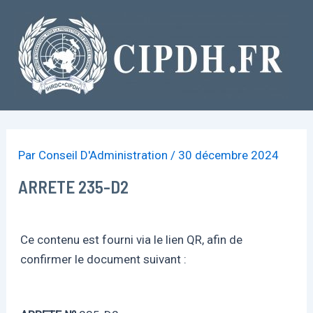
Aller
au
contenu
Par
Conseil D'Administration
/
30 décembre 2024
ARRETE 235-D2
Ce contenu est fourni via le lien QR, afin de
confirmer le document suivant :