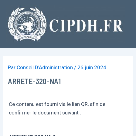
Aller
au
contenu
Par
Conseil D'Administration
/
26 juin 2024
ARRETE-320-NA1
Ce contenu est fourni via le lien QR, afin de
confirmer le document suivant :