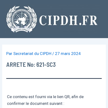
Aller
au
contenu
Par
Secretariat du CIPDH
/
27 mars 2024
ARRETE No: 621-SC3
Ce contenu est fourni via le lien QR, afin de
confirmer le document suivant :