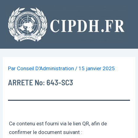
Aller
au
contenu
Par
Conseil D'Administration
/
15 janvier 2025
ARRETE No: 643-SC3
Ce contenu est fourni via le lien QR, afin de
confirmer le document suivant :