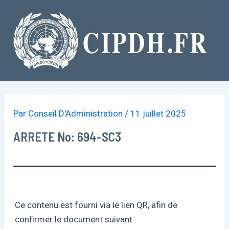
Aller
au
contenu
Par
Conseil D'Administration
/
11 juillet 2025
ARRETE No: 694-SC3
Ce contenu est fourni via le lien QR, afin de
confirmer le document suivant :