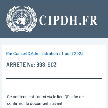
Aller
au
contenu
Par
Conseil D'Administration
/
1 août 2025
ARRETE No: 698-SC3
Ce contenu est fourni via le lien QR, afin de
confirmer le document suivant :