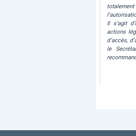
totalemen
l’autorisat
Il s’agit d
actions lé
d’accès, d’
le Secréta
recommandé