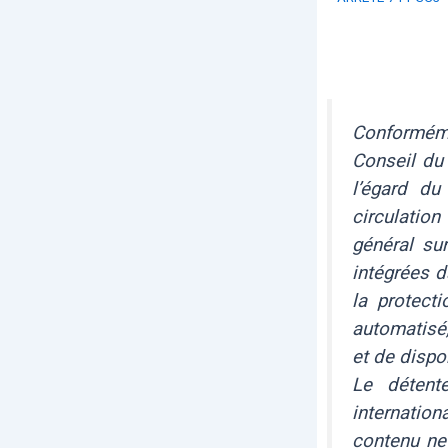
Conformém
Conseil du 
l’égard du
circulatio
général su
intégrées d
la protect
automatisé,
et de dispo
Le détent
internation
contenu ne 