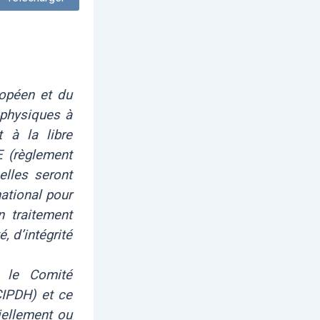
opéen et du
 physiques à
 à la libre
E (règlement
elles seront
national pour
 traitement
, d’intégrité
t le Comité
CIPDH) et ce
iellement ou