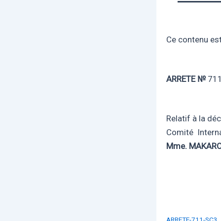
Ce contenu est 
ARRETE №
71
Relatif à la d
Comité Interna
Mme. MAKARO
ARRETE-711-SC3