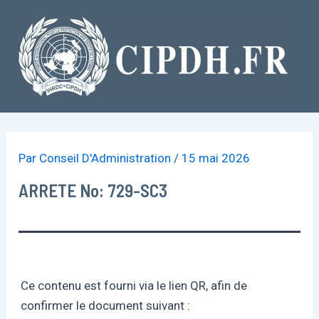
Aller
au
contenu
Par
Conseil D'Administration
/
15 mai 2026
ARRETE No: 729-SC3
Ce contenu est fourni via le lien QR, afin de
confirmer le document suivant :