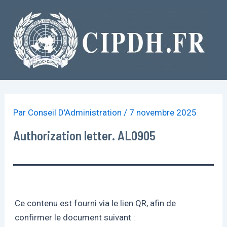
Aller
au
contenu
Par
Conseil D'Administration
/
7 novembre 2025
Authorization letter. AL0905
Ce contenu est fourni via le lien QR, afin de
confirmer le document suivant :