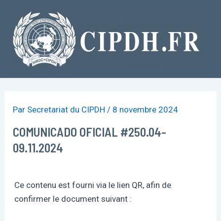
Aller
au
contenu
Par
Secretariat du CIPDH
/
8 novembre 2024
COMUNICADO OFICIAL #250.04-
09.11.2024
Ce contenu est fourni via le lien QR, afin de
confirmer le document suivant :