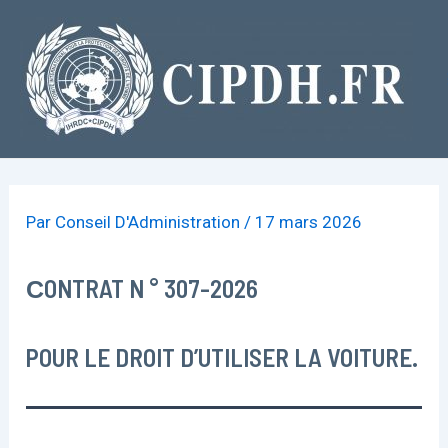
Aller
au
contenu
Par
Conseil D'Administration
/
17 mars 2026
СONTRAT N ° 307-2026
POUR LE DROIT D’UTILISER LA VOITURE.