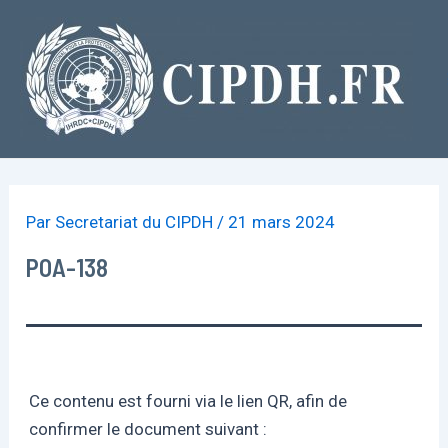
Aller
au
contenu
Par
Secretariat du CIPDH
/
21 mars 2024
POA-138
Ce contenu est fourni via le lien QR, afin de
confirmer le document suivant :