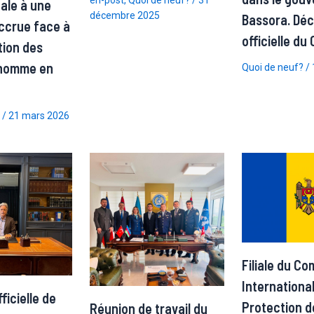
en-post
,
Quoi de neuf?
/
31
nale à une
décembre 2025
Bassora. Déc
accrue face à
officielle du
tion des
l’homme en
Quoi de neuf?
/
/
21 mars 2026
Filiale du Co
International
icielle de
Protection d
Réunion de travail du