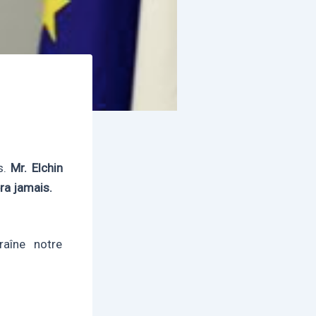
s.
Mr. Elchin
ra jamais.
aîne notre