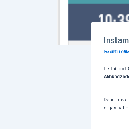
Instam
Par
CIPDH.Offic
Le tabloïd
Akhundzad
Dans ses 
organisation