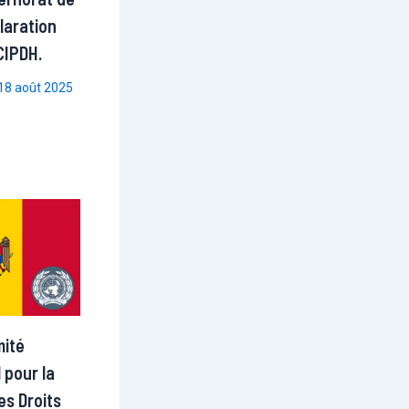
laration
 CIPDH.
18 août 2025
mité
 pour la
es Droits