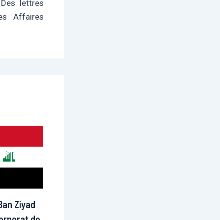
 Des lettres
es Affaires
Ban Ziyad
ernorat de