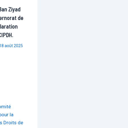
Ban Ziyad
ernorat de
laration
 CIPDH.
18 août 2025