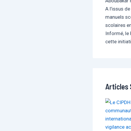
Aboubakar 
A l’issus d
manuels sco
scolaires e
Informé, le
cette initia
Articles 