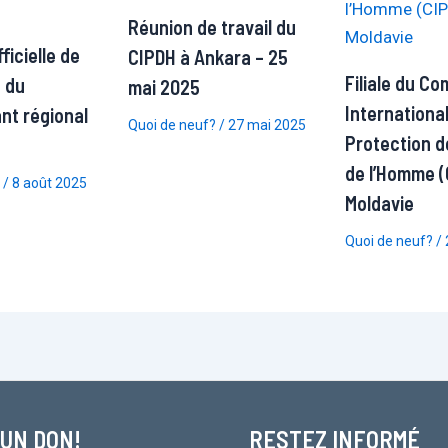
Réunion de travail du
icielle de
CIPDH à Ankara – 25
Filiale du Co
 du
mai 2025
International
nt régional
Quoi de neuf?
/
27 mai 2025
Protection d
de l’Homme (
/
8 août 2025
Moldavie
Quoi de neuf?
/
 UN DON!
RESTEZ INFORMÉ