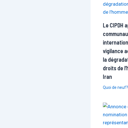
Le CIPDH ap
communau
internatio
vigilance 
la dégrada
droits de 
Iran
Quoi de neuf?