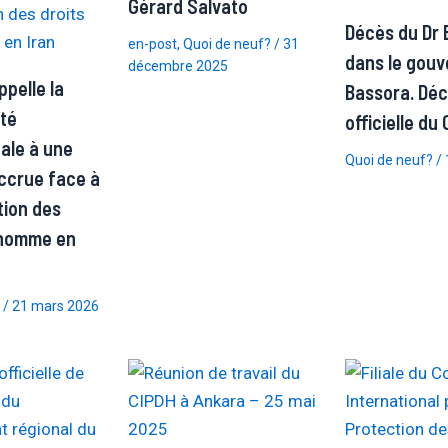
Gérard Salvato
Décès du Dr 
en-post
,
Quoi de neuf?
/
31
dans le gouv
décembre 2025
pelle la
Bassora. Déc
té
officielle du
nale à une
Quoi de neuf?
/
accrue face à
tion des
l’homme en
/
21 mars 2026