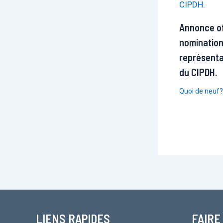
Annonce off
nomination
représenta
du CIPDH.
Quoi de neuf?
LIENS RAPIDES
FAIRE