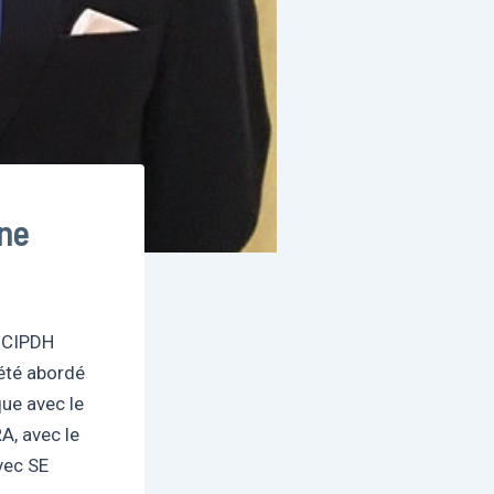
ine
u CIPDH
 été abordé
que avec le
A, avec le
vec SE