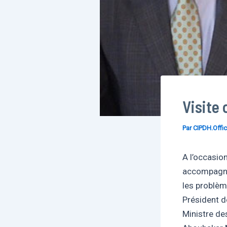
Visite 
Par
CIPDH.Offic
A l’occasio
accompagné 
les problème
Président d
Ministre de