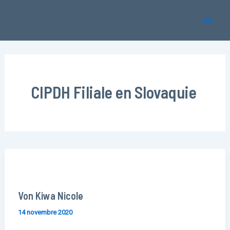
Aller
Mai
au
Men
contenu
CIPDH Filiale en Slovaquie
Von Kiwa Nicole
14 novembre 2020