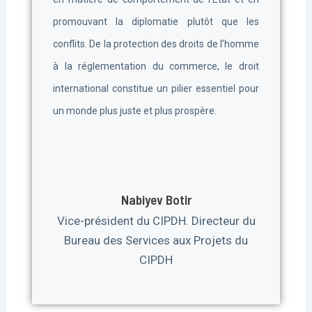
promouvant la diplomatie plutôt que les
conflits. De la protection des droits de l’homme
à la réglementation du commerce, le droit
international constitue un pilier essentiel pour
un monde plus juste et plus prospère.
Le CIPDH
Nabiyev Botir
appelle la
Vice-président du CIPDH. Directeur du
communauté
Bureau des Services aux Projets du
internationale à
CIPDH
une vigilance
Décès du Dr Ban
accrue face à
Ziyad dans le
la dégradation
Message du
gouvernorat de
Annonce