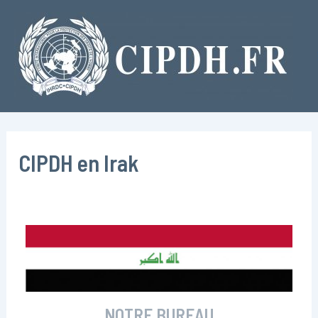
Aller
au
contenu
CIPDH en Irak
NOTRE BUREAU