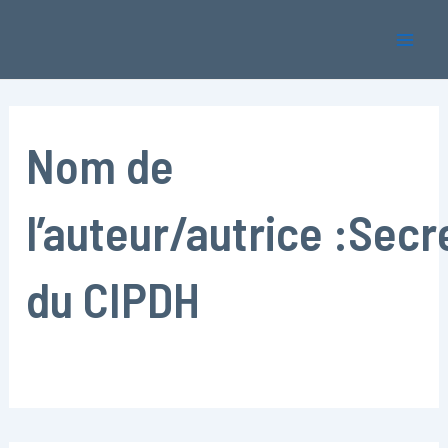
Rechercher :
Aller
Mai
au
Men
contenu
Nom de
l’auteur/autrice :Secr
du CIPDH