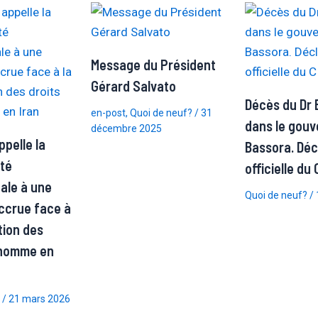
Message du Président
Gérard Salvato
Décès du Dr 
en-post
,
Quoi de neuf?
/
31
dans le gouv
décembre 2025
pelle la
Bassora. Déc
té
officielle du
nale à une
Quoi de neuf?
/
accrue face à
tion des
l’homme en
/
21 mars 2026