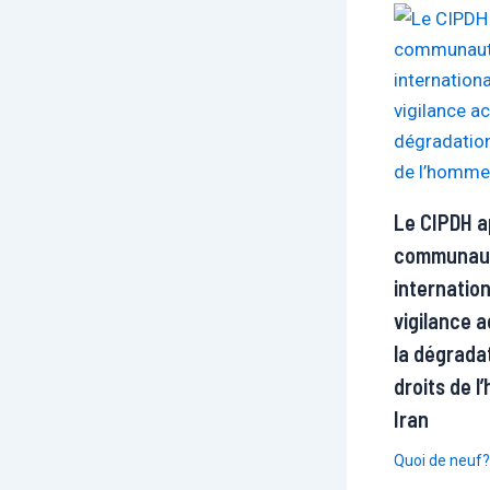
Le CIPDH ap
communau
internatio
vigilance 
la dégrada
droits de 
Iran
Quoi de neuf?