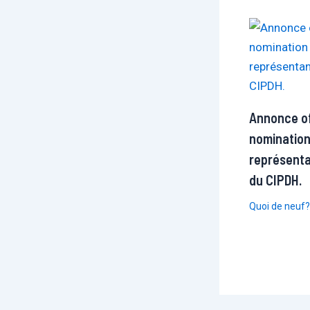
Annonce off
nomination
représenta
du CIPDH.
Quoi de neuf?