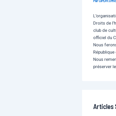
Par
CIPDH.Offic
L’organisat
Droits de l
club de cult
officiel du
Nous ferons
République 
Nous remerc
préserver le
Articles 