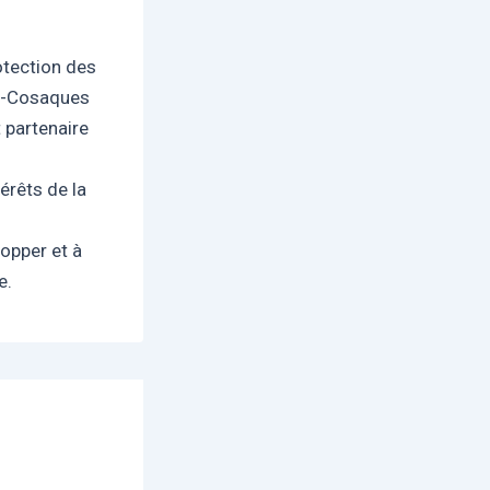
otection des
es-Cosaques
t partenaire
érêts de la
opper et à
e.