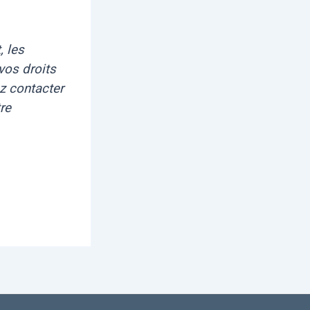
, les
vos droits
ez contacter
re