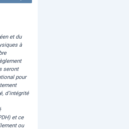
éen et du
hysiques à
bre
règlement
s seront
ational pour
itement
, d’intégrité
é
PDH) et ce
ellement ou