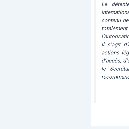
Le détent
internation
contenu ne 
totalemen
l’autorisat
Il s’agit d
actions lé
d’accès, d’
le Secréta
recommandé