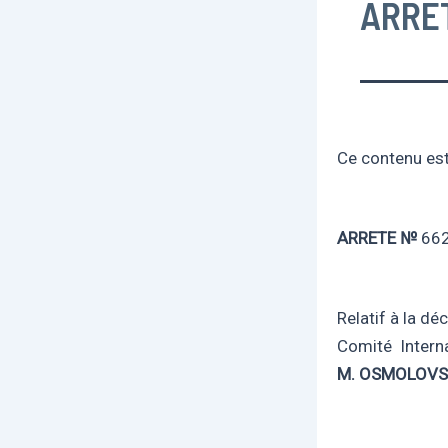
ARRET
Ce contenu est 
ARRETE №
66
Relatif à la d
Comité Interna
M. OSMOLOVSK