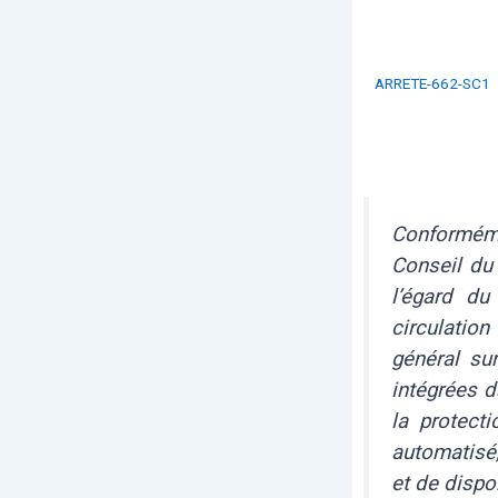
ARRETE-662-SC1
Conformém
Conseil du 
l’égard du
circulatio
général su
intégrées d
la protect
automatisé,
et de dispo