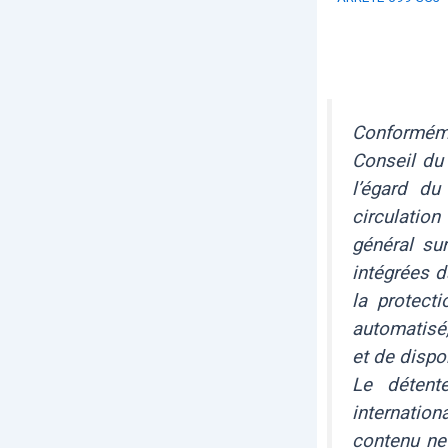
Conformém
Conseil du 
l’égard du
circulatio
général su
intégrées d
la protect
automatisé,
et de dispo
Le détent
internation
contenu ne 