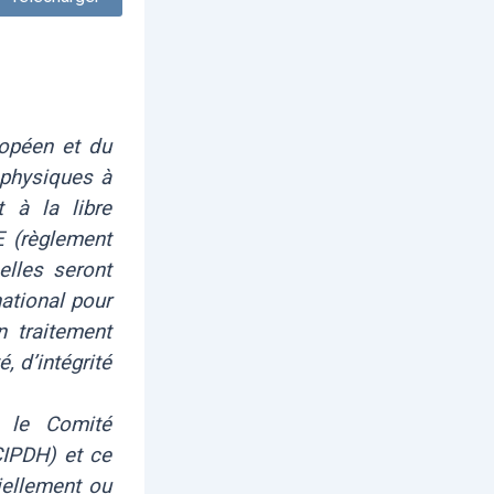
opéen et du
 physiques à
 à la libre
E (règlement
elles seront
national pour
 traitement
, d’intégrité
t le Comité
CIPDH) et ce
iellement ou