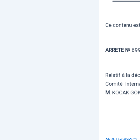
Ce contenu est 
ARRETE №
69
Relatif à la d
Comité Interna
M
. KOCAK GO
ARRETE-699-SC3