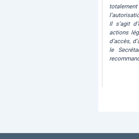
totalemen
l’autorisat
Il s’agit d
actions lé
d’accès, d’
le Secréta
recommandé