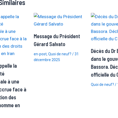
Similaires
Message du Président
Gérard Salvato
Décès du Dr 
en-post
,
Quoi de neuf?
/
31
dans le gouv
décembre 2025
pelle la
Bassora. Déc
té
officielle du
nale à une
Quoi de neuf?
/
accrue face à
tion des
l’homme en