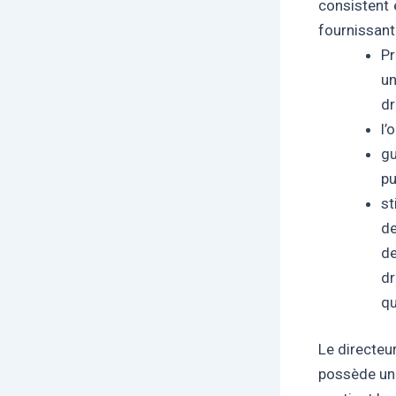
consistent 
fournissant 
Pr
un
dr
l’
gu
pu
st
de
de
dr
qu
Le directeur
possède une