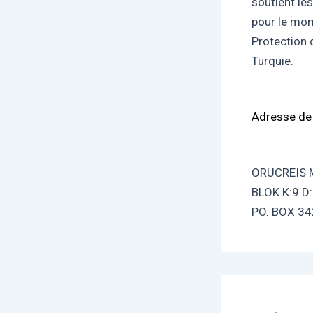
soutient les
pour le mom
Protection 
Turquie.
Adresse de 
ORUCREIS M
BLOK K:9 D
PO. BOX 3