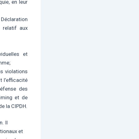
uie, en leur
 Déclaration
 relatif aux
viduelles et
omme;
s violations
l’efficacité
défense des
iming et de
 de la CIPDH.
. Il
tionaux et