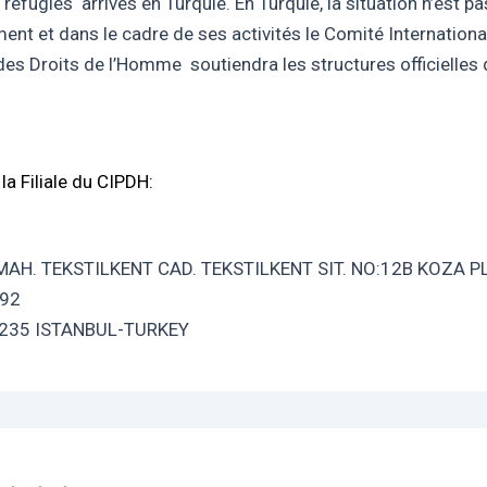
 réfugiés arrivés en Turquie. En Turquie, la situation n’est p
ent et dans le cadre de ses activités le Comité International
des Droits de l’Homme soutiendra les structures officielles 
la Filiale du CIPDH:
AH. TEKSTILKENT CAD. TEKSTILKENT SIT. NO:12B KOZA P
:92
4235 ISTANBUL-TURKEY