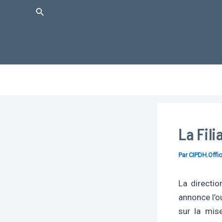
Aller
Rechercher
au
contenu
La Fili
Par
CIPDH.Offic
La directi
annonce l’ou
sur la mis