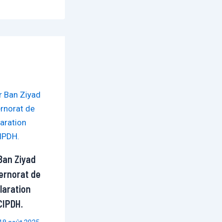
Ban Ziyad
ernorat de
laration
 CIPDH.