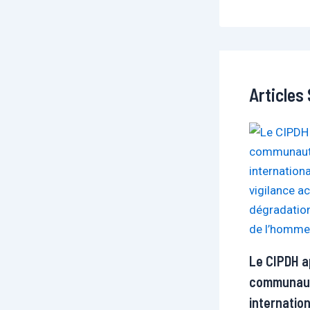
Articles 
Le CIPDH ap
communau
internatio