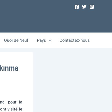
Quoi de Neuf
Pays
Contactez-nous
alkınma
nal pour la
nt visité le