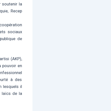
 soutenir la
quie, Recep
 coopération
ets sociaux
épublique de
rtisi (AKP),
u pouvoir en
onfessionnel
eurté à des
 lesquels il
laïcs de la