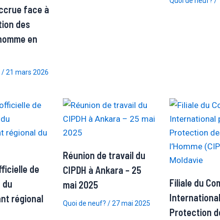
Quoi de neuf?
/
accrue face à
tion des
l’homme en
/
21 mars 2026
Réunion de travail du
icielle de
CIPDH à Ankara – 25
Filiale du Co
 du
mai 2025
International
nt régional
Quoi de neuf?
/
27 mai 2025
Protection d