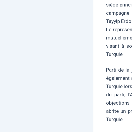
siège princ
campagne é
Tayyip Erdo
Le représen
mutuelleme
visant à so
Turquie.
Parti de la
également a
Turquie lor
du parti, 
objections 
abrite un 
Turquie.