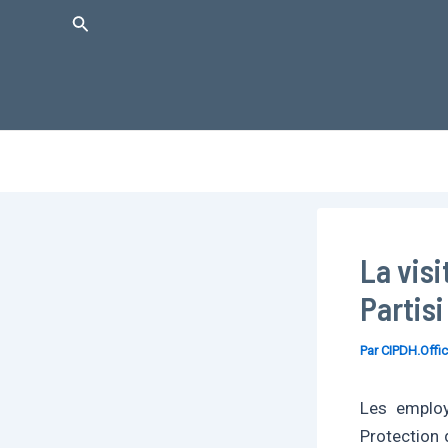
Aller
Rechercher
au
contenu
La visi
Partisi
Par
CIPDH.Offic
Les employ
Protection 