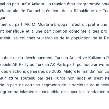
ipal du parti AK à Ankara. La réunion était programmée pour
lectorale de l’actuel président de la République de Tur
gan.
tant du parti AK, M. Mustafa Erdogan, s’est dit prêt à une
nt bénéfique et à une participation conjointe à des proj
utenir les couches vulnérables de la population de la R
 justice et du développement, Turkish Adalet ve Kalkınma Pa
ppelé AK Party ou Turkish AK Parti, parti politique arrivé a
s des élections générales de 2002. Malgré le mandat non c
l’AKP attire soutenu par des Turcs non laïcs et s’est h
de la part de certains segments de la société turque selon
programme islamiste susceptible de saper les fondements 