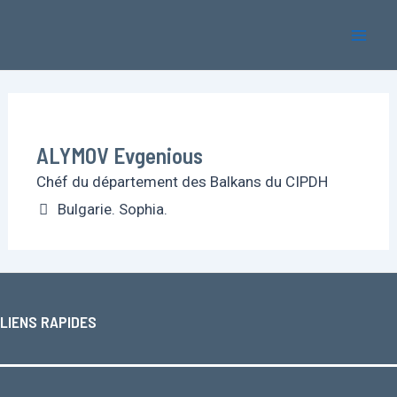
Aller
Mai
au
Men
contenu
ALYMOV Evgenious
Chéf du département des Balkans du CIPDH
Bulgarie. Sophia.
LIENS RAPIDES