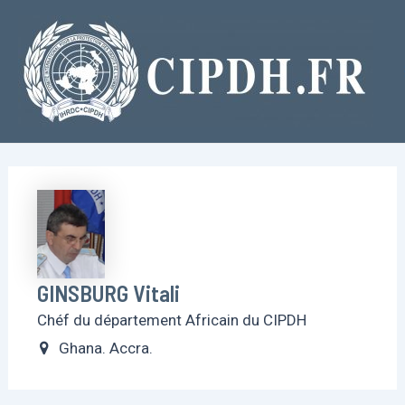
Aller
au
contenu
GINSBURG Vitali
Chéf du département Africain du CIPDH
Ghana. Accra.