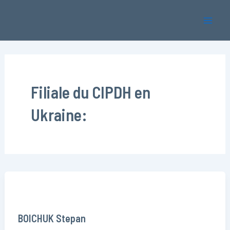
Aller
Mai
au
Men
contenu
Filiale du CIPDH en
Ukraine:
BOICHUK Stepan