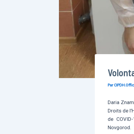
Volont
Par
CIPDH.Offic
Daria Zname
Droits de l
de COVID-1
Novgorod.