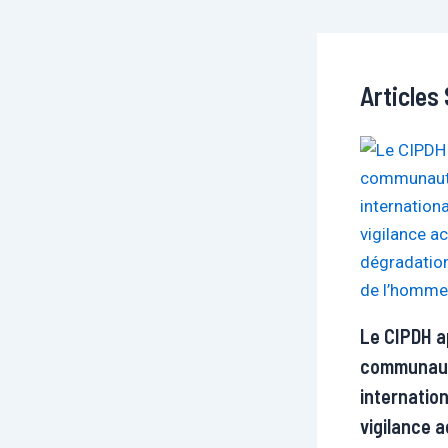
Articles 
Le CIPDH ap
communau
internatio
vigilance 