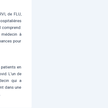
RVI, de FLU,
ospitalières
il comprend:
n médecin à
nances pour
 patients en
ovid.
L’un de
decin qui a
nt dans une
.