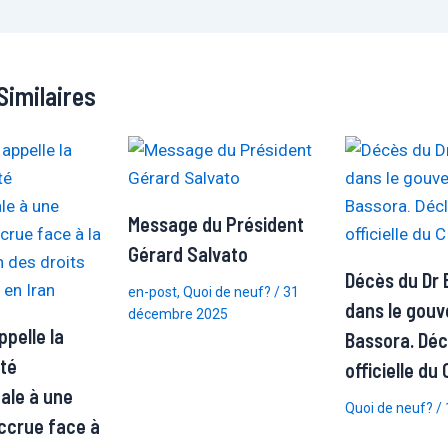
Similaires
Message du Président
Gérard Salvato
Décès du Dr 
en-post
,
Quoi de neuf?
/
31
dans le gouv
décembre 2025
pelle la
Bassora. Déc
té
officielle du
nale à une
Quoi de neuf?
/
accrue face à