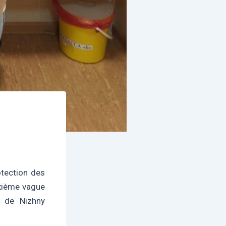
otection des
uxième vague
u de Nizhny