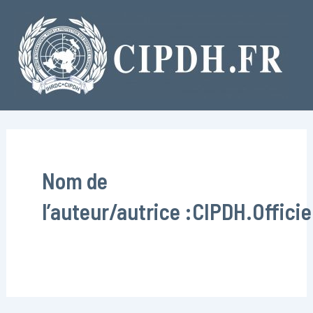
Aller
Pagination
au
d’article
contenu
Nom de
l’auteur/autrice :CIPDH.Officie